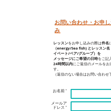
​お問い合わせ・お申
み
レッスン
をお申し込みの際は
件名
（energy/Sea fish) と
レッスン名
イベート/ペア/
グループ）を
メッセージにご希望の日時
をご記
24時間以内
にご返信のメールをお
す。
（返信のない場合は
​お問い合わせ
お名前 *
メールア
ドレス *