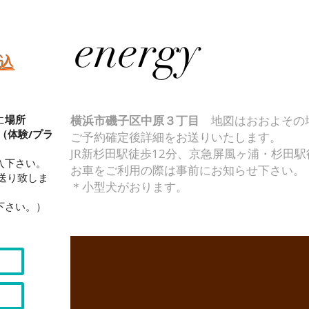
energy
し込
に
場所
横浜市磯子区中原３丁目
地図はおおよその
（体験/プラ
ご予約確定後詳細をお送りいたします。
JR新杉田駅徒歩12分、京急屏風ヶ浦・杉田駅
入下さい。
お車をご利用の際は事前にお知らせ下さい。
送り致しま
​＊小型犬がおります。
下さい。）