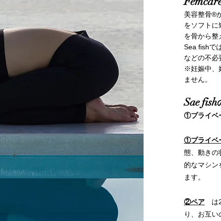
Femca
美容整骨®
をソフトに
を骨から整
​Sea f
などの不必
※妊娠中、
ません。
S
ae
fish
①プライベ
①プライベ
態、動きの
的なマシン
ます。
②ペア
は
り、お互い