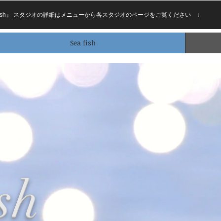
 『Sea fish』 スタジオの詳細はメニューから各スタジオのページをご覧ください ↓
Sea fish
ish