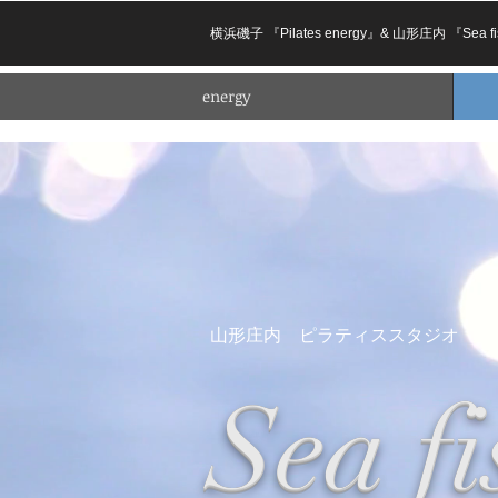
横浜磯子 『Pilates energy』& 山形庄内
energy
山形庄内 ピラティススタジオ
​Sea f