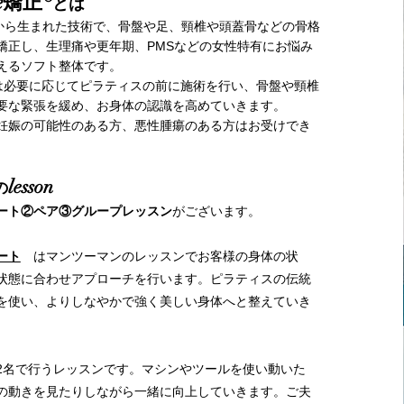
re矯正®
とは
から生まれた技術で、骨盤や足、頸椎や頭蓋骨などの骨格
矯正し、生理痛や更年期、PMSなどの女性特有にお悩み
えるソフト整体です。
ishでは必要に応じてピラティスの前に施術を行い、骨盤や頸椎
要な緊張を緩め、お身体の認識を高めていきます。
妊娠の可能性のある方、悪性腫瘍のある方はお受けでき
lesson
の
ート②ペア③グループレッスン
がございます。
ート
は
マンツーマンのレッスンでお客様の身体の状
状態に合わせアプローチを行います。
ピラティスの伝統
を使い、
よりしなやかで強く美しい身体へと整えていき
2名で行うレッスンです。マシンやツールを使い動いた
の動きを見たりしながら一緒に向上していきます。ご夫