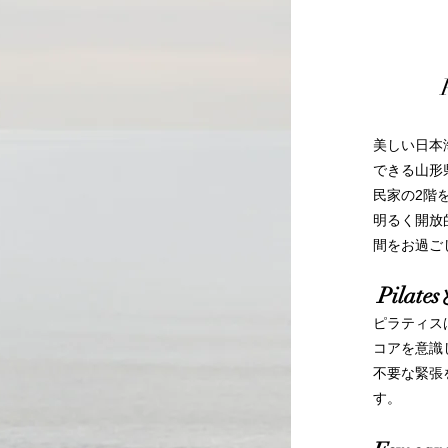
美しい日本
できる山形
民家の2階
明るく開放
間をお過ご
Pilates
ピラティス
コアを意識
不要な緊張
す。