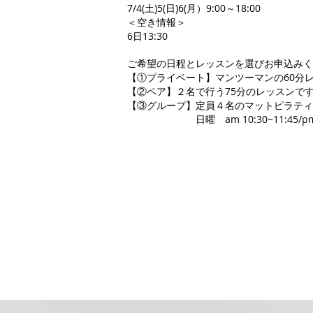
7/4(土)5(
日)6(月）9:00～18:00
＜空き情報＞
​6日13:30
ご希望の日程とレッスンを選びお申込みく
【①プライベート】マンツーマンの60分
【②ペア】２名で行う75分のレッスンで
【③グループ】定員４名の
マットピラティ
日曜 am 10:30~11:45/pm14: