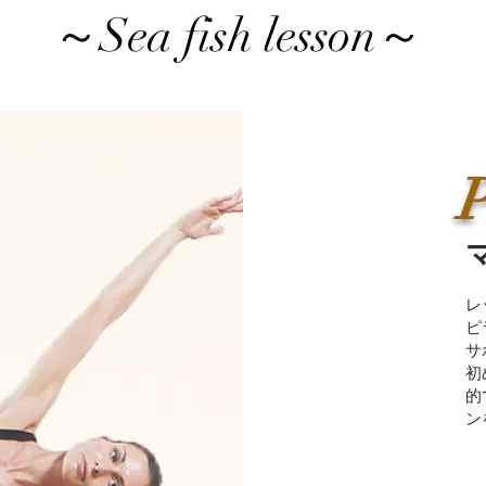
～Sea fish lesson～
P
レ
ピ
サ
初
的
ン