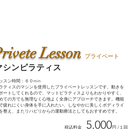
rivete Lesson​
ト
プライベー
マシン
ピラティス
ッスン時間：６０min
ラティスのマシンを使用したプライベートレッスンです。動きを
ポートしてくれるので、マットピラティスよりもわかりやすく、
めての方でも無理なく心地よく全身にアプローチできます。機能
で疲れにくい身体を手に入れたい、しなやかに美しくボディライ
を整え、またリハビリからの運動療法としてもおすすめです。
5,0
00
​
​税
込料金
円
/１回