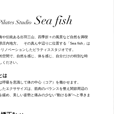
Sea fish
​Pilates
Studio
海や伝統ある出羽三山、四季折々の風景など
自然を
満喫
県庄内地方。 その真ん中辺りに
位置する「Sea fish」は
をリノベーションした
ピラティススタジオです。
的空間で、自然を感じ、体を
感じ、自分だけの特別な時
しください。
とは
は呼吸を意識して
体の中心（コア）を働かせます。
したエクササイズは、
筋肉のバランスを整え関節周辺の
を緩め、美しい姿勢と痛みの少ない"動ける体"へと導きま